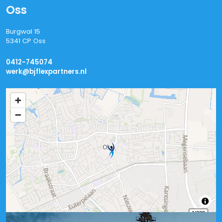
Oss
Burgwal 15
5341 CP Oss
0412-745074
werk@bjflexpartners.nl