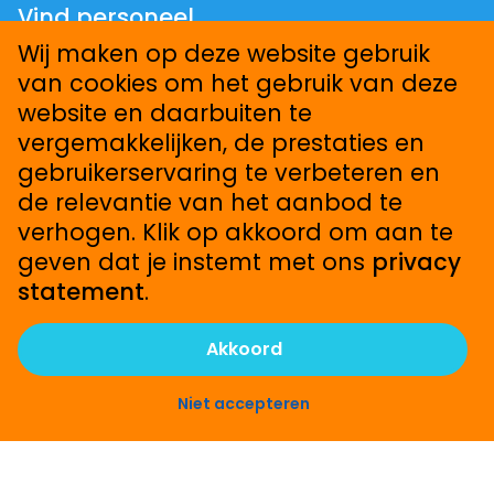
Vind personeel
Uitzenden
Wij maken op deze website gebruik
Werving & selectie
van cookies om het gebruik van deze
website en daarbuiten te
Contact
vergemakkelijken, de prestaties en
0412-745074
gebruikerservaring te verbeteren en
werk@bjflexpartners.nl
de relevantie van het aanbod te
Facebook
verhogen. Klik op akkoord om aan te
Instagram
geven dat je instemt met ons
privacy
LinkedIn
statement
.
Akkoord
Niet accepteren